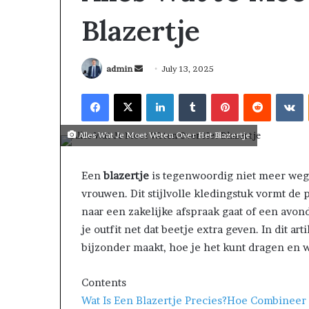
Blazertje
admin
July 13, 2025
Alles Wat Je Moet Weten Over Het Blazertje
Een
blazertje
is tegenwoordig niet meer weg
vrouwen. Dit stijlvolle kledingstuk vormt de 
naar een zakelijke afspraak gaat of een avon
je outfit net dat beetje extra geven. In dit ar
bijzonder maakt, hoe je het kunt dragen en w
March 26, 2026
Tip of the day
Contents
Wat Is Een Blazertje Precies?
Hoe Combineer J