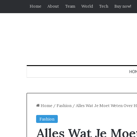
Home
About
Team
World
Tech
Buy now!
HO
Home
/
Fashion
/
Alles Wat Je Moet Weten Over H
Fashion
Alles Wat Je Mo