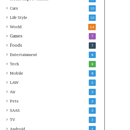
Cars
10
Life Style
10
World
24
Games
7
Foods
7
Entertainment
8
Tech
8
Mobile
8
LAW
5
Air
3
Pets
3
SAAS
3
TV
3
Android
2