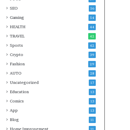
SEO
56
Gaming
54
HEALTH
44
TRAVEL
42
Sports
42
Crypto
39
Fashion
29
AUTO
28
Uncategorized
17
Education
13
Comics
13
App
13
Blog
11
Home Improvement
11