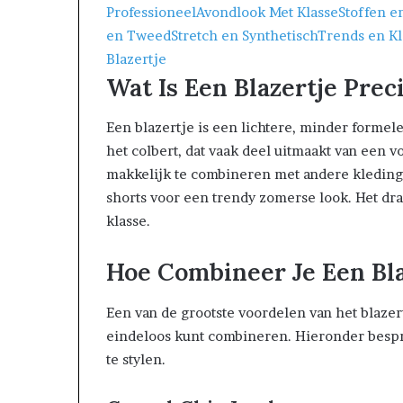
Professioneel
Avondlook Met Klasse
Stoffen en
en Tweed
Stretch en Synthetisch
Trends en Kl
Blazertje
Wat Is Een Blazertje Prec
Een blazertje is een lichtere, minder formele
het colbert, dat vaak deel uitmaakt van een vo
makkelijk te combineren met andere kledingst
shorts voor een trendy zomerse look. Het dra
klasse.
Hoe Combineer Je Een Bla
Een van de grootste voordelen van het blazert
eindeloos kunt combineren. Hieronder besp
te stylen.