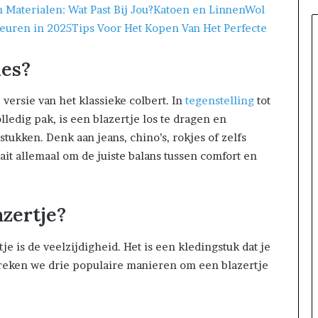
 Materialen: Wat Past Bij Jou?
Katoen en Linnen
Wol
euren in 2025
Tips Voor Het Kopen Van Het Perfecte
ies?
 versie van het klassieke colbert. In
tegenstelling
tot
lledig pak, is een blazertje los te dragen en
ukken. Denk aan jeans, chino’s, rokjes of zelfs
ait allemaal om de juiste balans tussen comfort en
zertje?
je is de veelzijdigheid. Het is een kledingstuk dat je
reken we drie populaire manieren om een blazertje