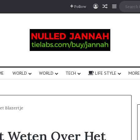
Follow
ME
WORLD
WORLD
TECH
LIFE STYLE
MORE
et Blazertje
et Weten Over Het