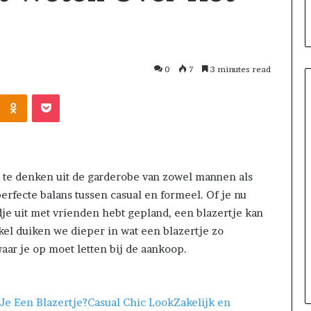
0
7
3 minutes read
 te denken uit de garderobe van zowel mannen als
perfecte balans tussen casual en formeel. Of je nu
dje uit met vrienden hebt gepland, een blazertje kan
tikel duiken we dieper in wat een blazertje zo
March 26, 2026
One swallow does not make th
aar je op moet letten bij de aankoop.
: That man again
spring
e Een Blazertje?
Casual Chic Look
Zakelijk en