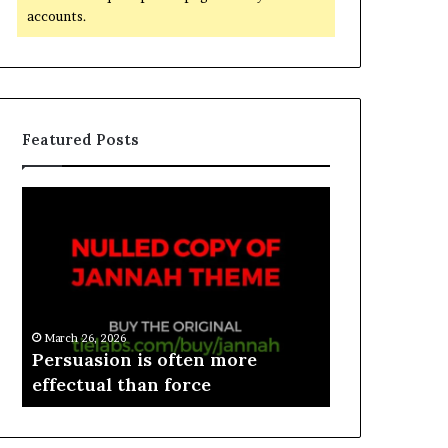
accounts.
Featured Posts
March 26, 2026
e
Persuasion is often more
March 26, 2026
effectual than force
Spieth in d