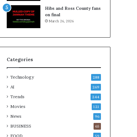
Hibs and Ross County fans
on final
March 26, 2026
Categories
Technology
288
AI
269
Trends
244
Movies
121
News
96
BUSINESS
65
FOOD
59