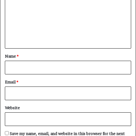
m
m
e
n
t
*
Name
*
Email
*
Website
Save my name, email, and website in this browser for the next