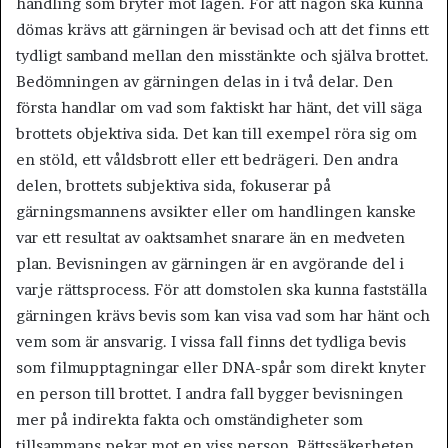
handling som bryter mot lagen. För att någon ska kunna
dömas krävs att gärningen är bevisad och att det finns ett
tydligt samband mellan den misstänkte och själva brottet.
Bedömningen av gärningen delas in i två delar. Den
första handlar om vad som faktiskt har hänt, det vill säga
brottets objektiva sida. Det kan till exempel röra sig om
en stöld, ett våldsbrott eller ett bedrägeri. Den andra
delen, brottets subjektiva sida, fokuserar på
gärningsmannens avsikter eller om handlingen kanske
var ett resultat av oaktsamhet snarare än en medveten
plan. Bevisningen av gärningen är en avgörande del i
varje rättsprocess. För att domstolen ska kunna fastställa
gärningen krävs bevis som kan visa vad som har hänt och
vem som är ansvarig. I vissa fall finns det tydliga bevis
som filmupptagningar eller DNA-spår som direkt knyter
en person till brottet. I andra fall bygger bevisningen
mer på indirekta fakta och omständigheter som
tillsammans pekar mot en viss person. Rättssäkerheten