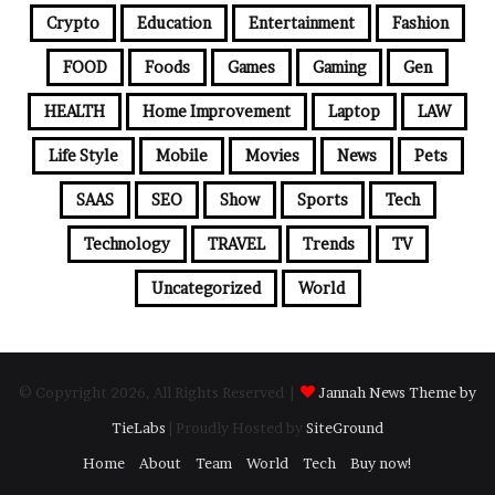
Crypto
Education
Entertainment
Fashion
FOOD
Foods
Games
Gaming
Gen
HEALTH
Home Improvement
Laptop
LAW
Life Style
Mobile
Movies
News
Pets
SAAS
SEO
Show
Sports
Tech
Technology
TRAVEL
Trends
TV
Uncategorized
World
© Copyright 2026, All Rights Reserved |
Jannah News Theme by
TieLabs
| Proudly Hosted by
SiteGround
Home
About
Team
World
Tech
Buy now!