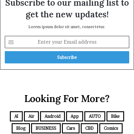
Subscribe to our mailing list to
get the new updates!
Lorem ipsum dolor sit amet, consectetur.
Looking For More?
AI
Air
Android
App
AUTO
Bike
Blog
BUSINESS
Cars
CBD
Comics