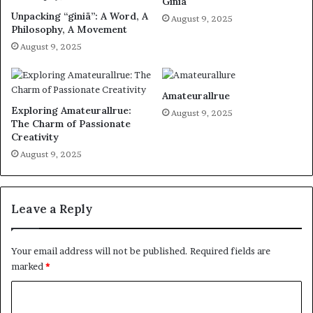
Giniä
Unpacking “giniä”: A Word, A
August 9, 2025
Philosophy, A Movement
August 9, 2025
Amateurallrue
Exploring Amateurallrue:
August 9, 2025
The Charm of Passionate
Creativity
August 9, 2025
Leave a Reply
Your email address will not be published.
Required fields are
marked
*
C
o