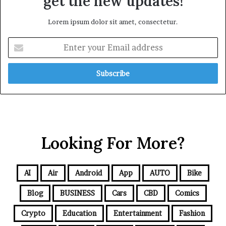
get the new updates!
Lorem ipsum dolor sit amet, consectetur.
Looking For More?
AI
Air
Android
App
AUTO
Bike
Blog
BUSINESS
Cars
CBD
Comics
Crypto
Education
Entertainment
Fashion