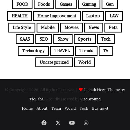
FOOD
Foods
Games
Gaming
Gen
HEALTH
Home Improvement
Laptop
LAW
Life Style
Mobile
Movies
News
Pets
SAAS
SEO
Show
Sports
Tech
Technology
TRAVEL
Trends
TV
Uncategorized
World
© Copyright 2026, All Rights Reserved |
Jannah News Theme by
TieLabs
| Proudly Hosted by
SiteGround
Home
About
Team
World
Tech
Buy now!