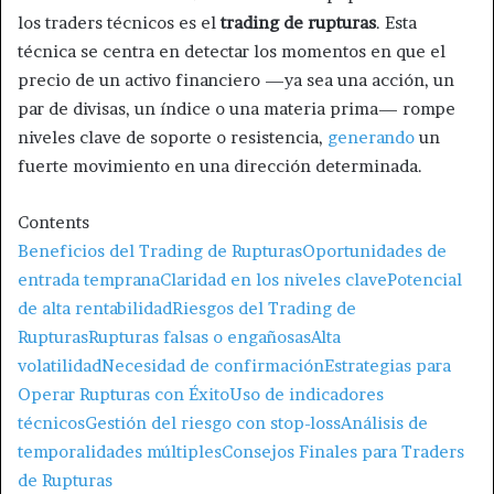
los traders técnicos es el
trading de rupturas
. Esta
técnica se centra en detectar los momentos en que el
precio de un activo financiero —ya sea una acción, un
par de divisas, un índice o una materia prima— rompe
niveles clave de soporte o resistencia,
generando
un
fuerte movimiento en una dirección determinada.
Contents
Beneficios del Trading de Rupturas
Oportunidades de
entrada temprana
Claridad en los niveles clave
Potencial
de alta rentabilidad
Riesgos del Trading de
Rupturas
Rupturas falsas o engañosas
Alta
volatilidad
Necesidad de confirmación
Estrategias para
Operar Rupturas con Éxito
Uso de indicadores
técnicos
Gestión del riesgo con stop-loss
Análisis de
temporalidades múltiples
Consejos Finales para Traders
de Rupturas